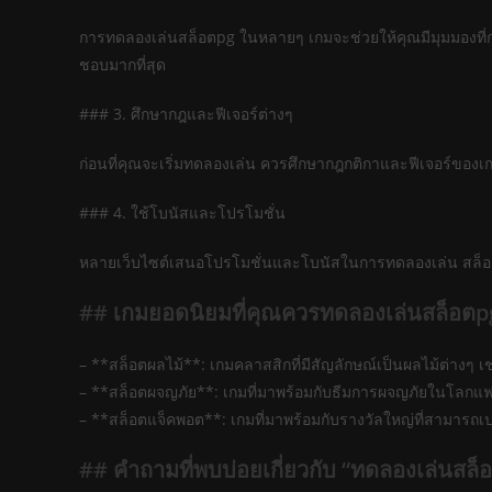
การทดลองเล่นสล็อตpg ในหลายๆ เกมจะช่วยให้คุณมีมุมมองที่กว
ชอบมากที่สุด
### 3. ศึกษากฎและฟีเจอร์ต่างๆ
ก่อนที่คุณจะเริ่มทดลองเล่น ควรศึกษากฎกติกาและฟีเจอร์ของเกมน
### 4. ใช้โบนัสและโปรโมชั่น
หลายเว็บไซต์เสนอโปรโมชั่นและโบนัสในการทดลองเล่น สล็
## เกมยอดนิยมที่คุณควรทดลองเล่นสล็อตp
– **สล็อตผลไม้**: เกมคลาสสิกที่มีสัญลักษณ์เป็นผลไม้ต่างๆ เช่
– **สล็อตผจญภัย**: เกมที่มาพร้อมกับธีมการผจญภัยในโลกแฟ
– **สล็อตแจ็คพอต**: เกมที่มาพร้อมกับรางวัลใหญ่ที่สามารถเปล
## คำถามที่พบบ่อยเกี่ยวกับ “ทดลองเล่นสล็