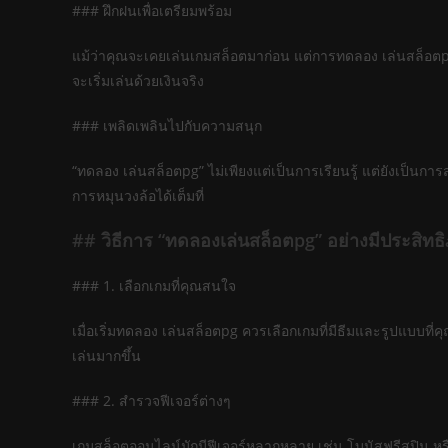
### ฝึกฝนเพื่อเตรียมพร้อม
แม้ว่าคุณจะเคยเล่นเกมสล็อตมาก่อน แต่การทดลอง เล่นสล็อตpg
จะเริ่มเล่นด้วยเงินจริง
### เพลิดเพลินไปกับความสนุก
“ทดลอง เล่นสล็อตpg” ไม่เพียงแต่เป็นการเรียนรู้ แต่ยังเป็นการ
การหมุนวงล้อได้เต็มที่
## วิธีการ “ทดลองเล่นสล็อตpg” อย่างมีประสิทธ
### 1. เลือกเกมที่คุณสนใจ
เมื่อเริ่มทดลอง เล่นสล็อตpg ควรเลือกเกมที่มีธีมและรูปแบบท
เล่นมากขึ้น
### 2. สำรวจฟีเจอร์ต่างๆ
เกมสล็อตออนไลน์มักมีฟีเจอร์หลากหลาย เช่น โบนัสฟรีสปิน หรือ