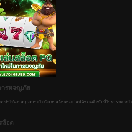
นการผจญภัย
ี่จะทำให้คุณสนุกสนานไปกับเกมสล็อตออนไลน์ด้วยเคล็ดลับที่ไม่ควรพลาดใ
สล็อต