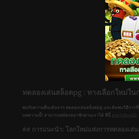
ทดลองเล่นสล็อตpg : ทางเลือกใหม่ใ
พบกับความตื่นเต้นจาก ทดลองเล่นสล็อตpg และค้นพบวิธีการท
บทความนี้!
สามารถสมัครสมาชิกผ่านเราได้ ที่นี้
evo168usd2
## การแนะนำ: โลกใหม่แห่งการทดลองเล่น