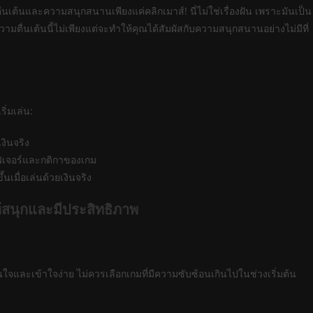
ื่นเต้นและความสนุกสนานเพียงแค่คลิกเมาส์! นี่ไม่ใช่เรื่องฝัน เพราะมันเป็น
มตื่นเต้นนี้ไม่เพียงแต่จะทำให้คุณได้สัมผัสกับความสนุกสนานอย่างไม่มีที่
ิ่มเล่น:
งินจริง
กฟีเจอร์และกติกาของเกม
เมื่อเล่นด้วยเงินจริง
้สนุกและมีประสิทธิภาพ
ใจและเข้าใจง่าย ไม่ควรเลือกเกมที่มีความซับซ้อนเกินไปในช่วงเริ่มต้น