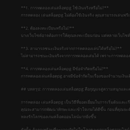
**1. การทดลองเล่นสล็อตpg ใช้เงินจริงหรือไม่?**
การทดลอง เล่นสล็อตpg ไม่ต้องใช้เงินจริง คุณสามารถเล่นฟรี
**2. ต้องลงทะเบียนหรือไม่?**
บางเว็บไซต์อาจต้องการให้คุณลงทะเบียนก่อน แต่หลายเว็บไซต์ม
**3. สามารถชนะเงินจริงจากการทดลองเล่นได้หรือไม่?**
ไม่สามารถชนะเงินจริงจากการทดลองเล่นได้ เพราะการทดลองเล
**4. การทดลองเล่นสล็อตpg มีข้อจำกัดหรือไม่?**
การทดลองเล่นสล็อตpg อาจมีข้อจำกัดในเรื่องของจำนวนเงินเดิม
## บทสรุป: การทดลองเล่นสล็อตpg คือกุญแจสู่ความสนุกและ
การทดลอง เล่นสล็อตpg เป็นวิธีที่ยอดเยี่ยมในการเริ่มต้นและเร
คุณจะสามารถพัฒนาทักษะและเข้าใจเกมได้ดีขึ้น ก่อนที่คุณจะต
หลงรักโลกของเกมสล็อตออนไลน์มากยิ่งขึ้น
ดังนั้น ถ้าคุณพร้อมที่จะผจญภัยไปในโลกของเกมสล็อตออนไลน์