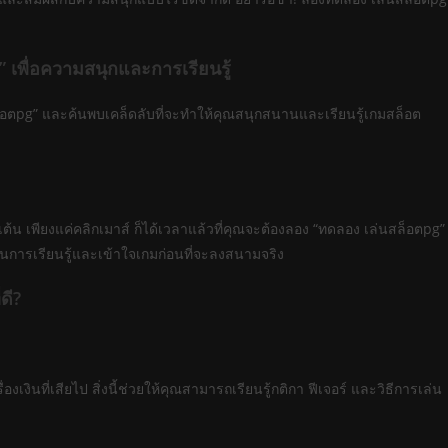
เพื่อความสนุกและการเรียนรู้
ตpg” และค้นพบเคล็ดลับที่จะทำให้คุณสนุกสนานและเรียนรู้เกมสล็อต
้น เพียงแค่คลิกเมาส์ ก็ได้เวลาแล้วที่คุณจะต้องลอง “ทดลอง เล่นสล็อตpg”
ดีในการเรียนรู้และเข้าใจเกมก่อนที่จะลงสนามจริง
ดี?
เงินที่เสียไป สิ่งนี้ช่วยให้คุณสามารถเรียนรู้กติกา ฟีเจอร์ และวิธีการเล่น