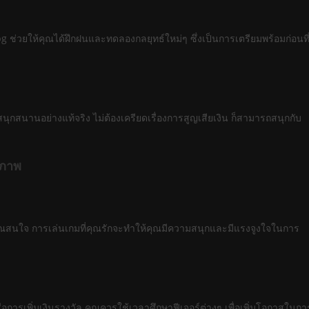
 ช่วยให้คุณได้ฝึกฝนและทดลองกลยุทธ์ใหม่ๆ ซึ่งเป็นการเตรียมพร้อมก่อนที
สนุกสนานอย่างแท้จริง ไม่ต้องเครียดเรื่องการสูญเสียเงิน ก็สามารถสนุกกับ
ิภาพ
ี่คุณสนใจ การเล่นเกมที่คุณรักจะทำให้คุณมีความสนุกและมีแรงจูงใจในการ
การเพิ่มเงินรางวัล คุณควรใช้เวลาศึกษาฟีเจอร์ต่างๆ เพื่อเพิ่มโอกาสในกา