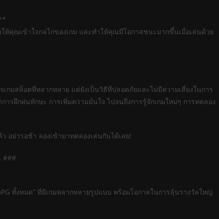
**
ยให้คุณเข้าใจกลไกของเกม และทำให้คุณมีโอกาสชนะมากขึ้นเมื่อเล่นด้วย
วจเกมสล็อตที่หลากหลาย แต่ยังเป็นวิธีที่ปลอดภัยและไม่มีความเสี่ยงในการ
แต่การฝึกฝนทักษะ การเพิ่มความมั่นใจ ไปจนถึงการรู้จักเกมใหม่ๆ การทดลอง
้ว อย่ารอช้า ลองเข้ามาทดลองเล่นกันได้เลย!
้น ###
G ทั้งหมด” ที่มีเกมหลากหลายรูปแบบ พร้อมโอกาสในการลุ้นรางวัลใหญ่