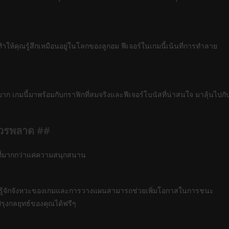
้คุณรู้สึกเหมือนอยู่ในโลกของลูกอม ฟีเจอร์ในเกมนี้เน้นที่การทำลาย
มาก เกมนี้มาพร้อมกับกราฟิกที่สมจริงและฟีเจอร์โบนัสที่น่าสนใจ มาลุ้นไปกั
่ควรพลาด ##
ที่มากกว่าแค่ความสนุกสนาน
 การรู้จักจังหวะของเกมและการวางแผนสามารถช่วยเพิ่มโอกาสในการชนะ
ุงกลยุทธ์ของคุณได้ฟรีๆ