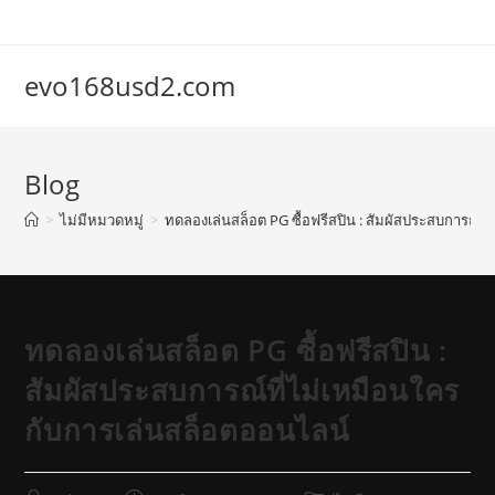
Skip
to
content
evo168usd2.com
Blog
>
ไม่มีหมวดหมู่
>
ทดลองเล่นสล็อต PG ซื้อฟรีสปิน : สัมผัสประสบการณ์ท
ทดลองเล่นสล็อต PG ซื้อฟรีสปิน :
สัมผัสประสบการณ์ที่ไม่เหมือนใคร
กับการเล่นสล็อตออนไลน์