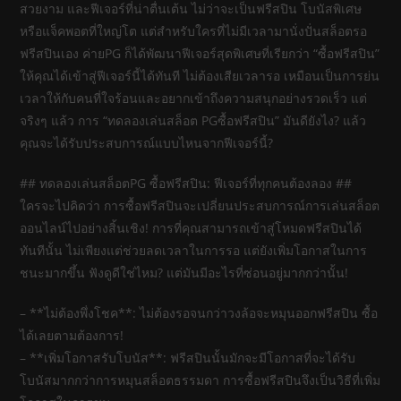
สวยงาม และฟีเจอร์ที่น่าตื่นเต้น ไม่ว่าจะเป็นฟรีสปิน โบนัสพิเศษ
หรือแจ็คพอตที่ใหญ่โต แต่สำหรับใครที่ไม่มีเวลามานั่งปั่นสล็อตรอ
ฟรีสปินเอง ค่ายPG ก็ได้พัฒนาฟีเจอร์สุดพิเศษที่เรียกว่า “ซื้อฟรีสปิน”
ให้คุณได้เข้าสู่ฟีเจอร์นี้ได้ทันที ไม่ต้องเสียเวลารอ เหมือนเป็นการย่น
เวลาให้กับคนที่ใจร้อนและอยากเข้าถึงความสนุกอย่างรวดเร็ว แต่
จริงๆ แล้ว การ “ทดลองเล่นสล็อต PGซื้อฟรีสปิน” มันดียังไง? แล้ว
คุณจะได้รับประสบการณ์แบบไหนจากฟีเจอร์นี้?
## ทดลองเล่นสล็อตPG ซื้อฟรีสปิน: ฟีเจอร์ที่ทุกคนต้องลอง ##
ใครจะไปคิดว่า การซื้อฟรีสปินจะเปลี่ยนประสบการณ์การเล่นสล็อต
ออนไลน์ไปอย่างสิ้นเชิง! การที่คุณสามารถเข้าสู่โหมดฟรีสปินได้
ทันทีนั้น ไม่เพียงแต่ช่วยลดเวลาในการรอ แต่ยังเพิ่มโอกาสในการ
ชนะมากขึ้น ฟังดูดีใช่ไหม? แต่มันมีอะไรที่ซ่อนอยู่มากกว่านั้น!
– **ไม่ต้องพึ่งโชค**: ไม่ต้องรอจนกว่าวงล้อจะหมุนออกฟรีสปิน ซื้อ
ได้เลยตามต้องการ!
– **เพิ่มโอกาสรับโบนัส**: ฟรีสปินนั้นมักจะมีโอกาสที่จะได้รับ
โบนัสมากกว่าการหมุนสล็อตธรรมดา การซื้อฟรีสปินจึงเป็นวิธีที่เพิ่ม