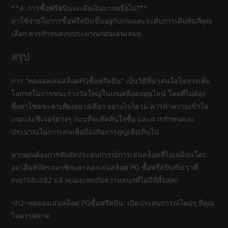
**4. การซื้อฟรีสปินจะเสียเงินมากหรือไม่?**
ค่าใช้จ่ายในการซื้อฟรีสปินขึ้นอยู่กับเกมและระดับการเดิมพันที่คุณ
เลือก ควรกำหนดงบประมาณก่อนเล่นเสมอ
สรุป
การ “ทดลองเล่นสล็อตPGซื้อฟรีสปิน” เป็นวิธีที่น่าสนใจในการเพิ่ม
โอกาสในการชนะรางวัลใหญ่ในเกมสล็อตออนไลน์ โดยที่ไม่ต้อง
พึ่งพาโชคชะตาเพียงอย่างเดียว อย่างไรก็ตาม ควรทำความเข้าใจ
เกมและฟีเจอร์ต่างๆ ก่อนที่จะตัดสินใจซื้อ และควรกำหนดงบ
ประมาณในการเล่นเพื่อป้องกันการสูญเสียเกินไป
หากคุณต้องการสัมผัสประสบการณ์การเล่นสล็อตที่ไม่เหมือนใคร
อย่าลืมสมัครสมาชิกและลองเล่นสล็อต PG ซื้อฟรีสปินกับเราที่
evo168usd2 แล้วคุณจะพบกับความสนุกที่ไม่มีที่สิ้นสุด!
<h2>ทดลองเล่นสล็อต PGซื้อฟรีสปิน: เปิดประสบการณ์ใหม่ๆ ที่คุณ
ไม่ควรพลาด