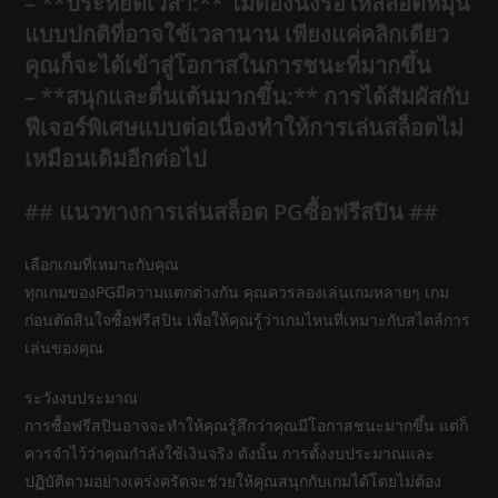
– **ประหยัดเวลา:** ไม่ต้องนั่งรอให้สล็อตหมุน
แบบปกติที่อาจใช้เวลานาน เพียงแค่คลิกเดียว
คุณก็จะได้เข้าสู่โอกาสในการชนะที่มากขึ้น
– **สนุกและตื่นเต้นมากขึ้น:** การได้สัมผัสกับ
ฟีเจอร์พิเศษแบบต่อเนื่องทำให้การเล่นสล็อตไม่
เหมือนเดิมอีกต่อไป
## แนวทางการเล่นสล็อต PGซื้อฟรีสปิน ##
เลือกเกมที่เหมาะกับคุณ
ทุกเกมของPGมีความแตกต่างกัน คุณควรลองเล่นเกมหลายๆ เกม
ก่อนตัดสินใจซื้อฟรีสปิน เพื่อให้คุณรู้ว่าเกมไหนที่เหมาะกับสไตล์การ
เล่นของคุณ
ระวังงบประมาณ
การซื้อฟรีสปินอาจจะทำให้คุณรู้สึกว่าคุณมีโอกาสชนะมากขึ้น แต่ก็
ควรจำไว้ว่าคุณกำลังใช้เงินจริง ดังนั้น การตั้งงบประมาณและ
ปฏิบัติตามอย่างเคร่งครัดจะช่วยให้คุณสนุกกับเกมได้โดยไม่ต้อง