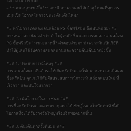
โอกาสในการชนะ
– **เล่นสนุกมากขึ้น**: ลองนึกภาพว่าคุณได้เข้าสู่โหมดที่ทุกการ
หมุนเป็นโอกาสในการชนะ! ตื่นเต้นไหม?
## ทำไมการทดลองเล่นสล็อต PG ซื้อฟรีสปิน ถึงเป็นที่นิยม? ##
บางคนอาจจะยังสงสัยว่า ทำไมผู้คนถึงชื่นชอบการทดลองเล่นสล็อต
PG ซื้อฟรีสปิน” มากขนาดนี้? คำตอบง่ายมาก! เพราะมันเป็นวิธีที่
ทำให้ผู้เล่นได้รับความสนุกสนานและความตื่นเต้นมากยิ่งขึ้น
### 1. ประสบการณ์ใหม่ๆ ###
การเล่นสล็อตปกติแล้วรอให้เกิดฟรีสปินอาจใช้เวลานาน แต่เมื่อคุณ
ซื้อฟรีสปิน คุณจะได้สัมผัสประสบการณ์การเล่นสล็อตแบบใหม่ ที่
เร็วกว่า และทันใจมากกว่า
### 2. เพิ่มโอกาสในการชนะ ###
การซื้อฟรีสปินหมายความว่าคุณจะได้เข้าสู่โหมดโบนัสทันที ซึ่งมี
โอกาสที่จะได้รับรางวัลใหญ่หรือแจ็คพอตมากขึ้น!
### 3. ตื่นเต้นทุกครั้งที่หมุน ###