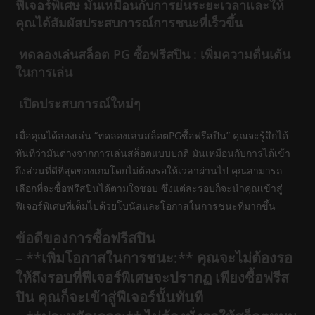
ฟีเจอร์พิเศษ มันเหมือนกับการย่นระยะเวลาและให้
คุณได้สัมผัสประสบการณ์การชนะที่เร็วขึ้น
ทดลองเล่นสล็อต PG ซื้อฟรีสปิน : เพิ่มความตื่นเต้น
ในการเล่น
เปิดประสบการณ์ใหม่ๆ
เมื่อคุณได้ลองเล่น “ทดลองเล่นสล็อตPGซื้อฟรีสปิน” คุณจะรู้สึกได้
ทันทีว่ามันต่างจากการเล่นสล็อตแบบปกติ มันเหมือนกับการได้เข้า
ถึงส่วนที่ดีที่สุดของเกมโดยไม่ต้องรอให้เวลาผ่านไป คุณสามารถ
เลือกที่จะซื้อฟรีสปินได้ตามใจชอบ ซึ่งแต่ละรอบก็จะนำคุณเข้าสู่
ฟีเจอร์พิเศษที่เต็มไปด้วยโบนัสและโอกาสในการชนะที่มากขึ้น
ข้อดีของการซื้อฟรีสปิน
– **เพิ่มโอกาสในการชนะ:** คุณจะไม่ต้องรอ
ให้ถึงรอบที่ฟีเจอร์พิเศษจะปรากฏ เพียงซื้อฟรีส
ปิน คุณก็จะเข้าสู่ฟีเจอร์นั้นทันที