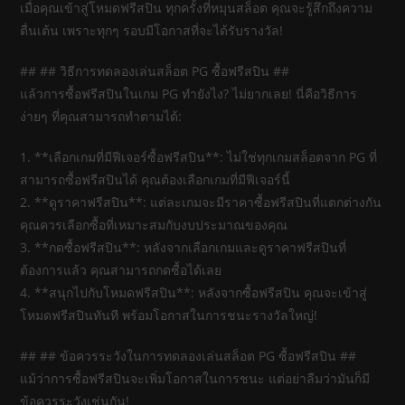
เมื่อคุณเข้าสู่โหมดฟรีสปิน ทุกครั้งที่หมุนสล็อต คุณจะรู้สึกถึงความ
ตื่นเต้น เพราะทุกๆ รอบมีโอกาสที่จะได้รับรางวัล!
## ## วิธีการทดลองเล่นสล็อต PG ซื้อฟรีสปิน ##
แล้วการซื้อฟรีสปินในเกม PG ทำยังไง? ไม่ยากเลย! นี่คือวิธีการ
ง่ายๆ ที่คุณสามารถทำตามได้:
1. **เลือกเกมที่มีฟีเจอร์ซื้อฟรีสปิน**: ไม่ใช่ทุกเกมสล็อตจาก PG ที่
สามารถซื้อฟรีสปินได้ คุณต้องเลือกเกมที่มีฟีเจอร์นี้
2. **ดูราคาฟรีสปิน**: แต่ละเกมจะมีราคาซื้อฟรีสปินที่แตกต่างกัน
คุณควรเลือกซื้อที่เหมาะสมกับงบประมาณของคุณ
3. **กดซื้อฟรีสปิน**: หลังจากเลือกเกมและดูราคาฟรีสปินที่
ต้องการแล้ว คุณสามารถกดซื้อได้เลย
4. **สนุกไปกับโหมดฟรีสปิน**: หลังจากซื้อฟรีสปิน คุณจะเข้าสู่
โหมดฟรีสปินทันที พร้อมโอกาสในการชนะรางวัลใหญ่!
## ## ข้อควรระวังในการทดลองเล่นสล็อต PG ซื้อฟรีสปิน ##
แม้ว่าการซื้อฟรีสปินจะเพิ่มโอกาสในการชนะ แต่อย่าลืมว่ามันก็มี
ข้อควรระวังเช่นกัน!