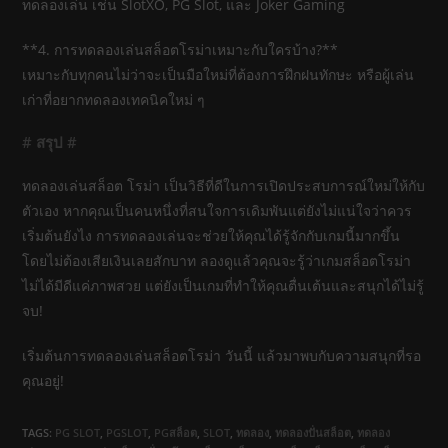
ทดลองเล่น เช่น SlotXO, PG Slot, และ Joker Gaming
**4. การทดลองเล่นสล็อตโรม่าเหมาะกับใครบ้าง?**
เหมาะกับทุกคนไม่ว่าจะเป็นมือใหม่ที่ต้องการฝึกฝนทักษะ หรือผู้เล่น
เก่าที่อยากทดลองเทคนิคใหม่ ๆ
# สรุป #
ทดลองเล่นสล็อต โรม่า เป็นวิธีที่ดีในการเปิดประสบการณ์ใหม่ให้กับ
ตัวเอง หากคุณเป็นคนหนึ่งที่สนใจการเดิมพันแต่ยังไม่แน่ใจว่าควร
เริ่มต้นยังไง การทดลองเล่นจะช่วยให้คุณได้รู้จักกับเกมนี้มากขึ้น
โดยไม่ต้องเสียเงินเลยสักบาท ลองดูแล้วคุณจะรู้ว่าเกมสล็อตโรม่า
ไม่ได้มีดีแค่ภาพสวย แต่ยังเป็นเกมที่ทำให้คุณตื่นเต้นและสนุกได้ไม่รู้
จบ!
เริ่มต้นการทดลองเล่นสล็อตโรม่า วันนี้ แล้วมาพบกับความสนุกที่รอ
คุณอยู่!
TAGS:
PG SLOT
,
PGSLOT
,
PGสล็อต
,
SLOT
,
ทดลอง
,
ทดลองปั่นสล็อต
,
ทดลอง