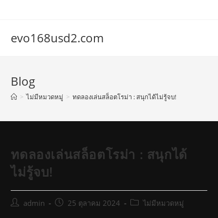
Skip
to
content
evo168usd2.com
Blog
>
ไม่มีหมวดหมู่
>
ทดลองเล่นสล็อตโรม่า : สนุกได้ไม่รู้จบ!
ทดลองเล่นสล็อตโรม่า : สนุกได้
ไม่รู้จบ!
Post
Post
Post
admin
25 ตุลาคม 2024
ไม่มีหมวดหมู่
author:
published:
category: