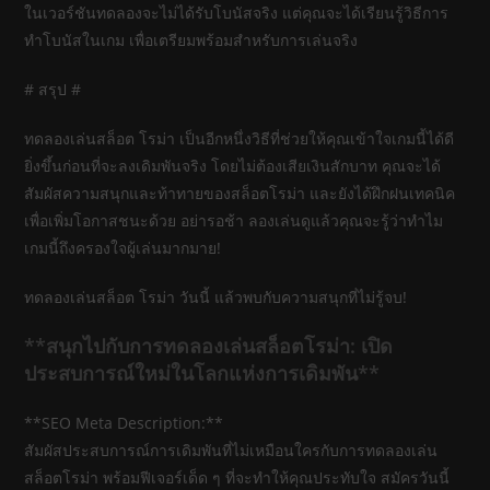
ในเวอร์ชันทดลองจะไม่ได้รับโบนัสจริง แต่คุณจะได้เรียนรู้วิธีการ
ทำโบนัสในเกม เพื่อเตรียมพร้อมสำหรับการเล่นจริง
# สรุป #
ทดลองเล่นสล็อต โรม่า เป็นอีกหนึ่งวิธีที่ช่วยให้คุณเข้าใจเกมนี้ได้ดี
ยิ่งขึ้นก่อนที่จะลงเดิมพันจริง โดยไม่ต้องเสียเงินสักบาท คุณจะได้
สัมผัสความสนุกและท้าทายของสล็อตโรม่า และยังได้ฝึกฝนเทคนิค
เพื่อเพิ่มโอกาสชนะด้วย อย่ารอช้า ลองเล่นดูแล้วคุณจะรู้ว่าทำไม
เกมนี้ถึงครองใจผู้เล่นมากมาย!
ทดลองเล่นสล็อต โรม่า วันนี้ แล้วพบกับความสนุกที่ไม่รู้จบ!
**สนุกไปกับการทดลองเล่นสล็อตโรม่า: เปิด
ประสบการณ์ใหม่ในโลกแห่งการเดิมพัน**
**SEO Meta Description:**
สัมผัสประสบการณ์การเดิมพันที่ไม่เหมือนใครกับการทดลองเล่น
สล็อตโรม่า พร้อมฟีเจอร์เด็ด ๆ ที่จะทำให้คุณประทับใจ สมัครวันนี้