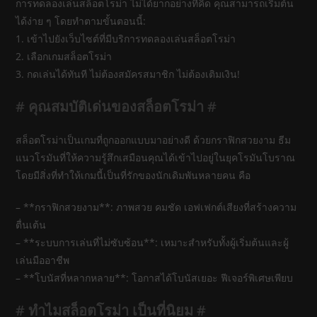
การทดลองเล่นสล็อตโรม่า ไม่ได้ยากอย่างที่คิด คุณสามารถเริ่มต้น
ได้ง่าย ๆ โดยทำตามขั้นตอนนี้:
1. เข้าไปยังเว็บไซต์ที่มีบริการทดลองเล่นสล็อตโรม่า
2. เลือกเกมสล็อตโรม่า
3. กดเล่นได้ทันที ไม่ต้องสมัครสมาชิก ไม่ต้องเติมเงิน!
# คุณสมบัติเด่นของสล็อตโรม่า #
สล็อตโรม่าเป็นเกมที่ถูกออกแบบมาอย่างดี ด้วยกราฟิกสวยงาม ธีม
แนวโรมันที่ให้ความรู้สึกเสมือนคุณได้เข้าไปอยู่ในยุคโรมันโบราณ
โดยมีสิ่งที่ทำให้เกมนี้เป็นที่รักของนักเดิมพันหลายคน คือ
– **กราฟิกสวยงาม**: ภาพสวย คมชัด เอฟเฟกต์เสียงที่สร้างความ
ตื่นเต้น
– **ระบบการเล่นที่ไม่ซับซ้อน**: เหมาะสำหรับทั้งผู้เริ่มต้นและผู้
เล่นมืออาชีพ
– **โบนัสที่หลากหลาย**: โอกาสได้โบนัสเยอะ ฟีเจอร์พิเศษเพียบ
# ทำไมสล็อตโรม่า เป็นที่นิยม #